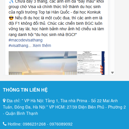
THÔNG TIN LIÊN HỆ
Địa chỉ: * VP Hà Nội: Tầng 1, Tòa nhà Prima - Số 22 Mai Anh
Tuấn, Đống Đa, Hà Nội * VP HCM: 27/39 Điện Biên Phủ - Phường 2
- Quận Bình Thạnh
Hotline:
0986231268
-
0976089092