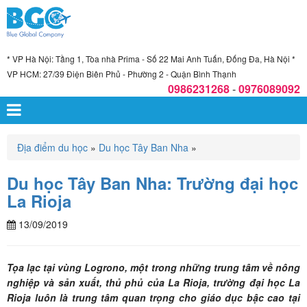
* VP Hà Nội: Tầng 1, Tòa nhà Prima - Số 22 Mai Anh Tuấn, Đống Đa, Hà Nội *
VP HCM: 27/39 Điện Biên Phủ - Phường 2 - Quận Bình Thạnh
0986231268
-
0976089092
Địa điểm du học
»
Du học Tây Ban Nha
»
Du học Tây Ban Nha: Trường đại học
La Rioja
13/09/2019
Tọa lạc tại vùng Logrono, một trong những trung tâm về nông
nghiệp và sản xuất, thủ phủ của La Rioja, trường đại học La
Rioja luôn là trung tâm quan trọng cho giáo dục bậc cao tại