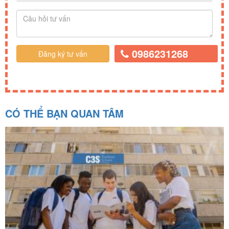
0986231268
CÓ THỂ BẠN QUAN TÂM