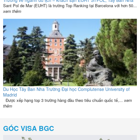
Trường về ngành du lịch – khách sạn EUHT STPOL, Tây Ban Nha
Sant Pol de Mar (EUHT) là trường Top Ranking tại Barcelona với hơn 50...
xem thêm
Du Học Tây Ban Nha Trường Đại học Complutense University of
Madrid
Được xếp hạng top 3 trường hàng đầu theo tiêu chuẩn quốc tế,...
xem
thêm
GÓC VISA BGC