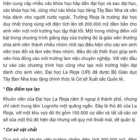
hiện cung cấp nhiều các khóa học hấp dẫn đại học và sau đại học,
các khóa học hè, cũng như các khóa học tiếng Tây Ban Nha và văn
hóa dành cho người nước ngoài. Trường Rioja là trường đại học
duy nhất trong vùng với diện tích lên tới 200.000 m2 đảm bảo cho
sinh viên một môi trường học tập thật tốt. Một trong những điểm nổi
bật trong chương trình giảng dạy của trường đó là giáo viên thường
chia sinh viên thành nhiều nhóm nhỏ tạo điều kiện cho các em sinh
viên trao đổi và làm việc theo nhóm, điều đó rất thiết thực giúp sinh
viên hòa đồng vào môi trường làm việc chuyên nghiệp. Với việc đầu
tư vào các chương trình học cũng như tạo môi trường hiện đại
dành cho sinh viên, Đại học La Rioja (UR) đã được Bộ Giáo dục
Tây Ban Nha trao tặng chính thức là Cơ sở Xuất sắc Quốc tế..
* Địa điểm tọa lạc
Khuôn viên của Đại học La Rioja nằm ở ngoại ô thành phố, nhưng
chỉ cách trung tâm Logroño một quãng ngắn. Đây là thủ đô của La
Rioja, với một khu vực đô thị gồm 150.000 cư dân và tất cả các cơ
sở của một thủ đô hiện đại nhưng với quy mô thoải mái, dễ quản lý.
* Cơ sở vật chất
Quy mô của khuôn viên trường chiếm diện tích 200.000 m2, đảm