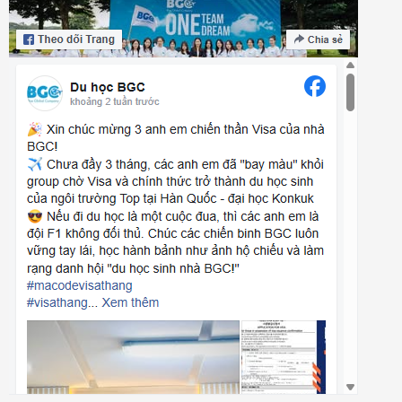
THÔNG TIN LIÊN HỆ
Địa chỉ: * VP Hà Nội: Tầng 1, Tòa nhà Prima - Số 22 Mai Anh
Tuấn, Đống Đa, Hà Nội * VP HCM: 27/39 Điện Biên Phủ - Phường 2
- Quận Bình Thạnh
Hotline:
0986231268
-
0976089092
Email: duhocblueglobal@gmail.com
Website: https://duhocbgc.com
ĐỒNG HÀNH CÙNG CHÚNG TÔI
Kết nối liên tục với BGC bằng cách đăng ký nhận các thông tin mới
nhất qua Email.
Gửi