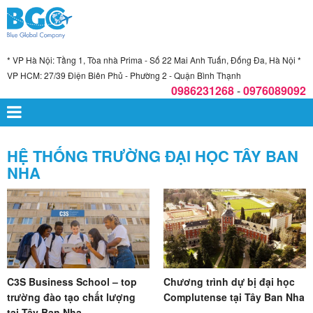
* VP Hà Nội: Tầng 1, Tòa nhà Prima - Số 22 Mai Anh Tuấn, Đống Đa, Hà Nội *
VP HCM: 27/39 Điện Biên Phủ - Phường 2 - Quận Bình Thạnh
0986231268
-
0976089092
HỆ THỐNG TRƯỜNG ĐẠI HỌC TÂY BAN
NHA
C3S Business School – top
Chương trình dự bị đại học
trường đào tạo chất lượng
Complutense tại Tây Ban Nha
tại Tây Ban Nha