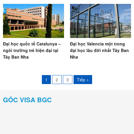
Đại học quốc tế Catalunya –
Đại học Valencia một trong
ngôi trường trẻ hiện đại tại
đại học lâu đời nhất Tây Ban
Tây Ban Nha
Nha
1
2
3
Tiếp >
GÓC VISA BGC
Góc du học sinh BGC
KẾT NỐI FACEBOOK