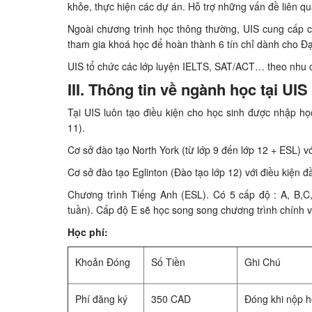
khỏe, thực hiện các dự án. Hỗ trợ những vấn đề liên q
Ngoài chương trình học thông thường, UIS cung cấp c
tham gia khoá học để hoàn thành 6 tín chỉ dành cho Đạ
UIS tổ chức các lớp luyện IELTS, SAT/ACT… theo nhu c
III. Thông tin về ngành học tại UIS
Tại UIS luôn tạo điều kiện cho học sinh được nhập họ
11).
Cơ sở đào tạo North York (từ lớp 9 đến lớp 12 + ESL) v
Cơ sở đào tạo Eglinton (Đào tạo lớp 12) với điều kiện 
Chương trình Tiếng Anh (ESL). Có 5 cấp độ : A, B,C
tuần). Cấp độ E sẽ học song song chương trình chính 
Học phí:
Khoản Đóng
Số Tiền
Ghi Chú
Phí đăng ký
350 CAD
Đóng khi nộp h