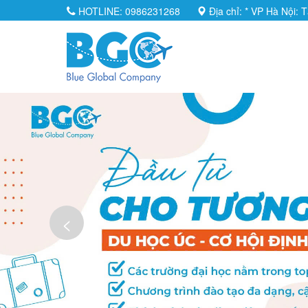
HOTLINE: 0986231268
Địa chỉ:
* VP Hà Nội: 
<