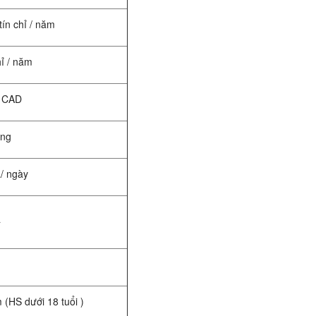
tín chỉ / năm
hỉ / năm
0 CAD
áng
/ ngày
ả
 (HS dưới 18 tuổi )