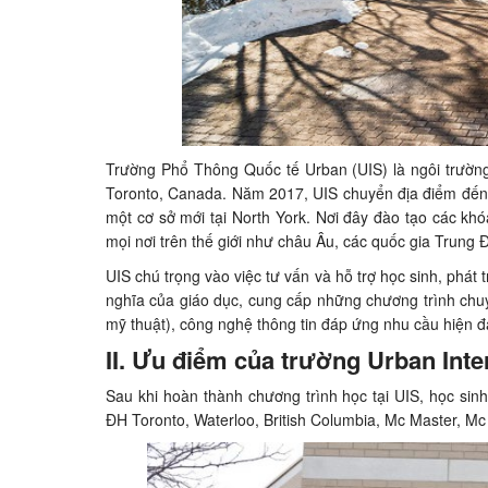
Trường Phổ Thông Quốc tế Urban (UIS) là ngôi trường
Toronto, Canada. Năm 2017, UIS chuyển địa điểm đến 
một cơ sở mới tại North York. Nơi đây đào tạo các kh
mọi nơi trên thế giới như châu Âu, các quốc gia Trung 
UIS chú trọng vào việc tư vấn và hỗ trợ học sinh, phát
nghĩa của giáo dục, cung cấp những chương trình chu
mỹ thuật), công nghệ thông tin đáp ứng nhu cầu hiện đạ
II. Ưu điểm của trường Urban Inte
Sau khi hoàn thành chương trình học tại UIS, học sin
ĐH Toronto, Waterloo, British Columbia, Mc Master, Mc