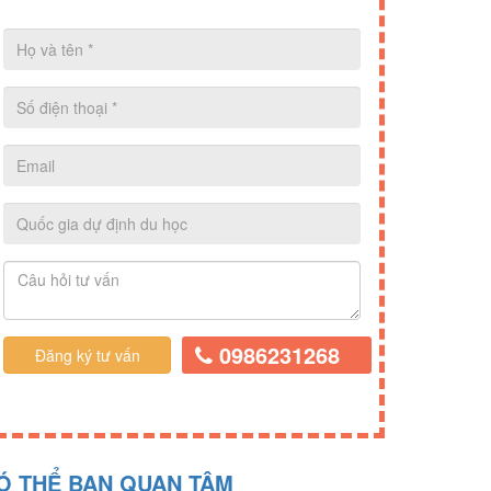
0986231268
Ó THỂ BẠN QUAN TÂM