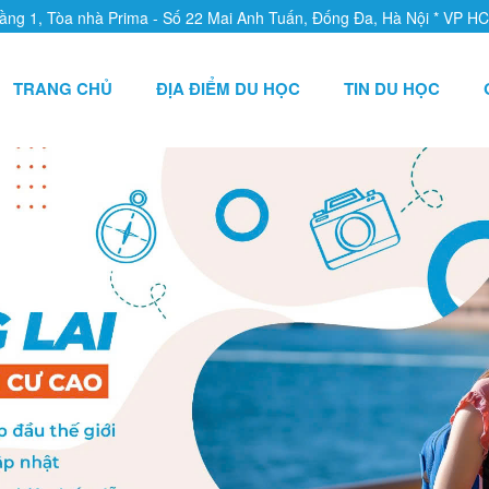
Tầng 1, Tòa nhà Prima - Số 22 Mai Anh Tuấn, Đống Đa, Hà Nội * VP H
TRANG CHỦ
ĐỊA ĐIỂM DU HỌC
TIN DU HỌC