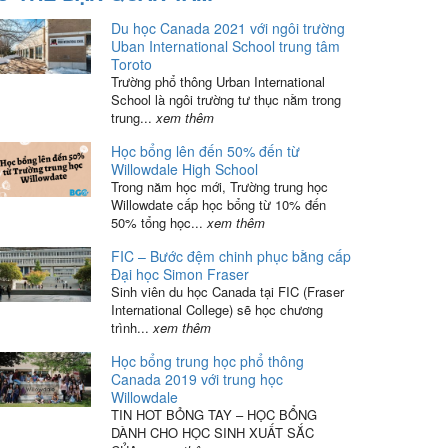
Du học Canada 2021 với ngôi trường
Uban International School trung tâm
Toroto
Trường phổ thông Urban International
School là ngôi trường tư thục nằm trong
trung...
xem thêm
Học bổng lên đến 50% đến từ
Willowdale High School
Trong năm học mới, Trường trung học
Willowdate cấp học bổng từ 10% đến
50% tổng học...
xem thêm
FIC – Bước đệm chinh phục bằng cấp
Đại học Simon Fraser
Sinh viên du học Canada tại FIC (Fraser
International College) sẽ học chương
trình...
xem thêm
Học bổng trung học phổ thông
Canada 2019 với trung học
Willowdale
TIN HOT BỎNG TAY – HỌC BỔNG
DÀNH CHO HỌC SINH XUẤT SẮC