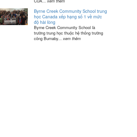
CỦA...
xem thêm
Byrne Creek Community School trung
học Canada xếp hạng số 1 về mức
độ hài lòng
Byrne Creek Community School là
trường trung học thuộc hệ thống trường
công Burnaby...
xem thêm