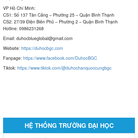
VP Hồ Chí Minh:
CS1: Số 137 Tân Cảng – Phường 25 – Quận Bình Thạnh
CS2: 27/39 Điện Biên Phủ – Phường 2 – Quận Bình Thạnh
Hotline: 0986231268
Email: duhocblueglobal@gmail.com
Website:
https://duhocbgc.com
Fanpage:
https://www.facebook.com/DuhocBGC
Tiktok:
https://www.tiktok.com/@duhochanquoccungbgc
HỆ THỐNG TRƯỜNG ĐẠI HỌC