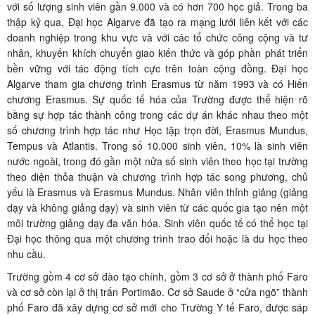
với số lượng sinh viên gần 9.000 và có hơn 700 học giả. Trong ba
thập kỷ qua, Đại học Algarve đã tạo ra mạng lưới liên kết với các
doanh nghiệp trong khu vực và với các tổ chức công cộng và tư
nhân, khuyến khích chuyển giao kiến ​​thức và góp phần phát triển
bền vững với tác động tích cực trên toàn cộng đồng. Đại học
Algarve tham gia chương trình Erasmus từ năm 1993 và có Hiến
chương Erasmus. Sự quốc tế hóa của Trường được thể hiện rõ
bằng sự hợp tác thành công trong các dự án khác nhau theo một
số chương trình hợp tác như Học tập trọn đời, Erasmus Mundus,
Tempus và Atlantis. Trong số 10.000 sinh viên, 10% là sinh viên
nước ngoài, trong đó gần một nửa số sinh viên theo học tại trường
theo diện thỏa thuận và chương trình hợp tác song phương, chủ
yếu là Erasmus và Erasmus Mundus. Nhân viên thỉnh giảng (giảng
dạy và không giảng dạy) và sinh viên từ các quốc gia tạo nên một
môi trường giảng dạy đa văn hóa. Sinh viên quốc tế có thể học tại
Đại học thông qua một chương trình trao đổi hoặc là du học theo
nhu cầu.
Trường gồm 4 cơ sở đào tạo chính, gồm 3 cơ sở ở thành phố Faro
và cơ sở còn lại ở thị trấn Portimão. Cơ sở Saude ở “cửa ngõ” thành
phố Faro đã xây dựng cơ sở mới cho Trường Y tế Faro, được sáp