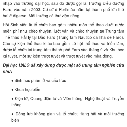
nhập vào trường đại học, sau đó được gọi là Trường Điều dưỡng
Faro, vào năm 2003. Cơ sở ở Portimão nằm tại thành phố lớn thứ
hai ở Algarve. Mỗi trường có thư viện riêng.
Hội Sinh viên là tổ chức bao gồm nhiều môn thể thao dưới nước
miễn phí như chèo thuyền, lướt ván và chèo thuyền tại Trung tâm
Thể thao Hải lý tại Đảo Faro (Trung tâm Náutico da Ilha de Faro).
Các sự kiện thể thao khác bao gồm Lễ hội thể thao và triển lãm,
được tổ chức tại trung tâm thành phố Faro vào tháng 9 và Khu học
xá tuyết, một sự kiện trượt tuyết và trượt tuyết vào mùa đông.
Đại học UALG đã xây dựng được một số trung tâm nghiên cứu
như:
♦ Sinh học phân tử và cấu trúc
♦ Khoa học biển
♦ Điện tử, Quang điện tử và Viễn thông, Nghệ thuật và Truyền
thông
♦ Động lực không gian và tổ chức; Hàng hải và môi trường
biển