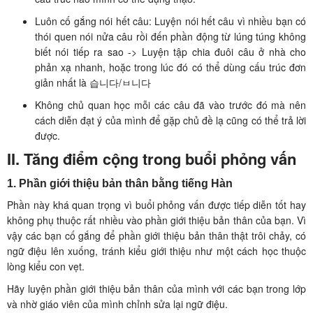
Luôn cố gắng nói hết câu: Luyện nói hết câu vì nhiều bạn có
thói quen nói nửa câu rồi đến phần động từ lúng túng không
biết nói tiếp ra sao -> Luyện tập chia đuôi câu ở nhà cho
phản xạ nhanh, hoặc trong lúc đó có thể dùng cấu trúc đơn
giản nhất là 습니다/ㅂ니다
Không chủ quan học mỗi các câu đã vào trước đó mà nên
cách diễn đạt ý của mình để gặp chủ đề lạ cũng có thể trả lời
được.
II. Tăng điểm cộng trong buổi phỏng vấn
1. Phần giới thiệu bản thân bằng tiếng Hàn
Phần này khá quan trọng vì buổi phỏng vấn được tiếp diễn tốt hay
không phụ thuộc rất nhiều vào phần giới thiệu bản thân của bạn. Vì
vậy các bạn cố gắng để phần giới thiệu bản thân thật trôi chảy, có
ngữ điệu lên xuống, tránh kiểu giới thiệu như một cách học thuộc
lòng kiểu con vẹt.
Hãy luyện phần giới thiệu bản thân của mình với các bạn trong lớp
và nhờ giáo viên của mình chỉnh sửa lại ngữ điệu.