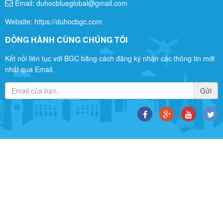
THÔNG TIN LIÊN HỆ
Địa chỉ: * VP Hà Nội: Tầng 1, Tòa nhà Prima - Số 22 Mai Anh
Tuấn, Đống Đa, Hà Nội * VP HCM: 27/39 Điện Biên Phủ - Phường 2
- Quận Bình Thạnh
Hotline:
0986231268
-
0976089092
Email: duhocblueglobal@gmail.com
Website: https://duhocbgc.com
ĐỒNG HÀNH CÙNG CHÚNG TÔI
Kết nối liên tục với BGC bằng cách đăng ký nhận các thông tin mới
nhất qua Email.
Gửi