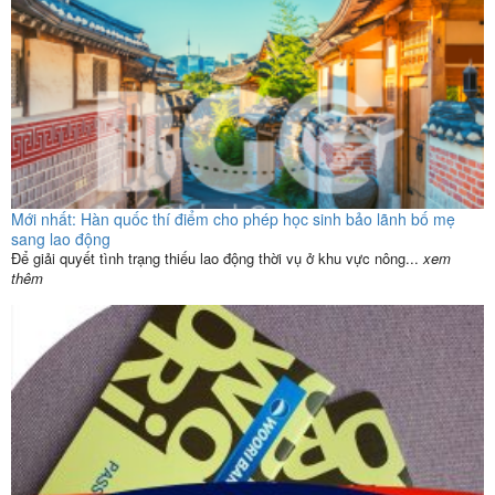
Mới nhất: Hàn quốc thí điểm cho phép học sinh bảo lãnh bố mẹ
sang lao động
Để giải quyết tình trạng thiếu lao động thời vụ ở khu vực nông...
xem
thêm