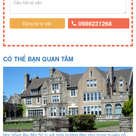
0986231268
CÓ THỂ BẠN QUAN TÂM
Học bổng lên đến 50 % với ngôi trường đẹp như trong truyện cổ