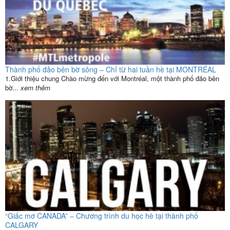
Thành phố đảo bên bờ sông – Chỉ từ hai tuần hè tại MONTRÉAL
1.Giới thiệu chung Chào mừng đến với Montréal, một thành phố đảo bên
bờ...
xem thêm
“Giấc mơ CANADA” – Chương trình du học hè tại thành phố
CALGARY