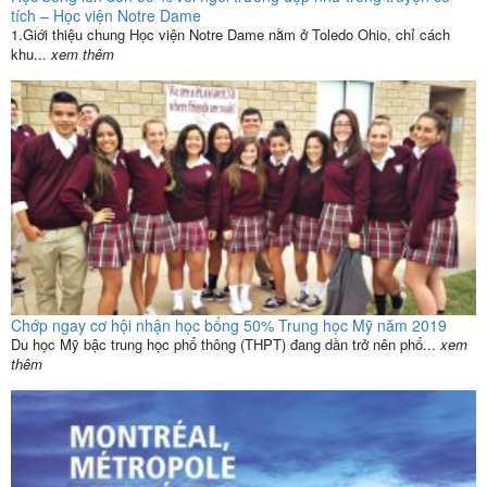
tích – Học viện Notre Dame
1.Giới thiệu chung Học viện Notre Dame nằm ở Toledo Ohio, chỉ cách
khu...
xem thêm
Chớp ngay cơ hội nhận học bổng 50% Trung học Mỹ năm 2019
Du học Mỹ bậc trung học phổ thông (THPT) đang dần trở nên phổ...
xem
thêm