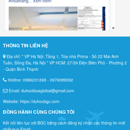
THÔNG TIN LIÊN HỆ
Địa chỉ: * VP Hà Nội: Tầng 1, Tòa nhà Prima - Số 22 Mai Anh
Tuấn, Đống Đa, Hà Nội * VP HCM: 27/39 Điện Biên Phủ - Phường 2
- Quận Bình Thạnh
Hotline:
0986231268
-
0976089092
Email: duhocblueglobal@gmail.com
Website: https://duhocbgc.com
ĐỒNG HÀNH CÙNG CHÚNG TÔI
Kết nối liên tục với BGC bằng cách đăng ký nhận các thông tin mới
nhất qua Email.