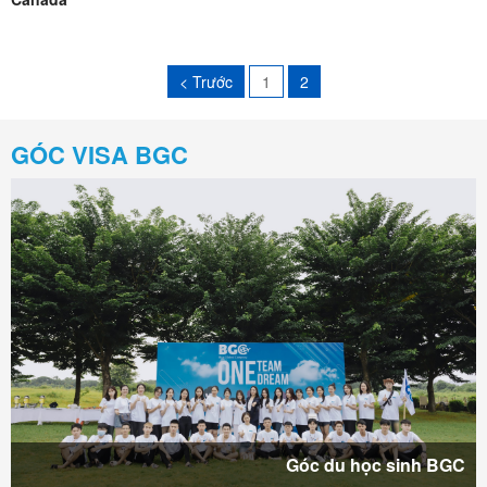
< Trước
1
2
GÓC VISA BGC
Góc du học sinh BGC